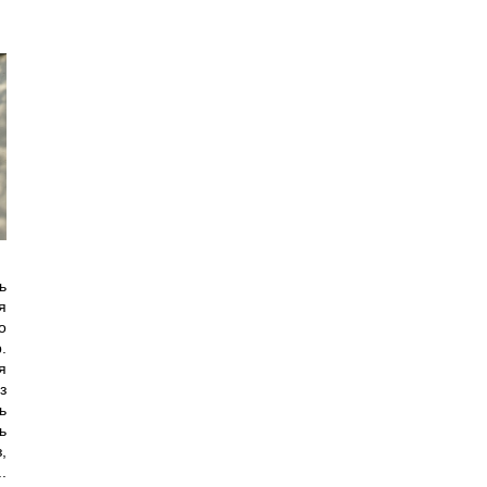
ь
я
о
.
я
з
ь
ь
,
.