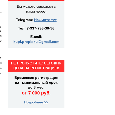
Вы можете связаться с
нами через:
Telegram:
Нажмите тут
у
Тел:
7-937-796-30-96
а
в
E-mail:
х
kupi.propisku@gmail.com
в
с
НЕ ПРОПУСТИТЕ: СЕГОДНЯ
ь
ЦЕНА НА РЕГИСТРАЦИЮ!
,
.
Временная регистрация
на минимальный срок
,
до 3 мес.
от 7 000 руб.
Подробнее >>
,