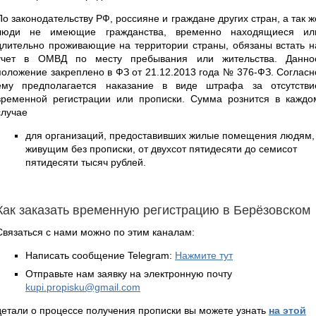
По законодательству РФ, россияне и граждане других стран, а так ж
люди не имеющие гражданства, временно находящиеся ил
длительно проживающие на территории страны, обязаны встать н
учет в ОМВД по месту пребывания или жительства. Данно
положение закреплено в ФЗ от 21.12.2013 года № 376-ФЗ. Согласн
ему предполагается наказание в виде штрафа за отсутстви
временной регистрации или прописки. Сумма рознится в каждо
случае
для организаций, предоставивших жилые помещения людям,
живущим без прописки, от двухсот пятидесяти до семисот
пятидесяти тысяч рублей.
Как заказать временную регистрацию в Берёзовском
Связаться с нами можно по этим каналам:
Написать сообщение Telegram:
Нажмите тут
Отправьте нам заявку на электронную почту
kupi.propisku@gmail.com
детали о процессе получения прописки вы можете узнать
на этой