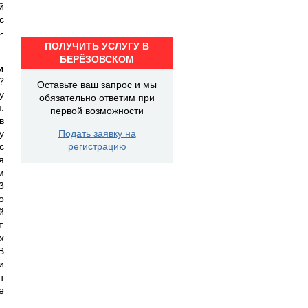
й
с
-
ПОЛУЧИТЬ УСЛУГУ В
БЕРЁЗОВСКОМ
и
?
Оставьте ваш запрос и мы
у
обязательно ответим при
.
первой возможности
в
у
Подать заявку на
с
регистрацию
я
м
3
о
й
.
х
В
и
т
е