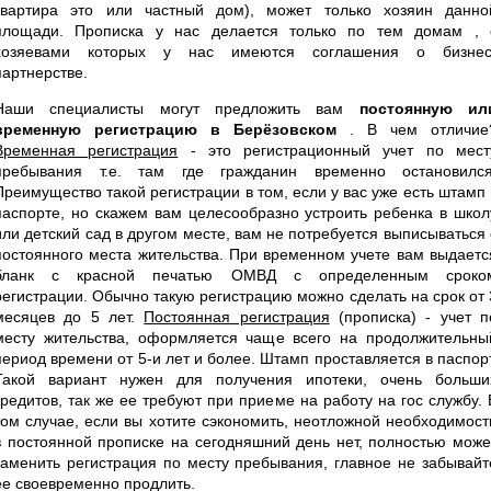
квартира это или частный дом), может только хозяин данно
площади. Прописка у нас делается только по тем домам , 
хозяевами которых у нас имеются соглашения о бизнес
партнерстве.
Наши специалисты могут предложить вам
постоянную ил
временную регистрацию в Берёзовском
. В чем отличие
Временная регистрация
- это регистрационный учет по мест
пребывания т.е. там где гражданин временно остановился
Преимущество такой регистрации в том, если у вас уже есть штамп 
паспорте, но скажем вам целесообразно устроить ребенка в школ
или детский сад в другом месте, вам не потребуется выписываться 
постоянного места жительства. При временном учете вам выдаетс
бланк с красной печатью ОМВД с определенным сроко
регистрации. Обычно такую регистрацию можно сделать на срок от 
месяцев до 5 лет.
Постоянная регистрация
(прописка) - учет п
месту жительства, оформляется чаще всего на продолжительны
период времени от 5-и лет и более. Штамп проставляется в паспорт
Такой вариант нужен для получения ипотеки, очень больши
кредитов, так же ее требуют при приеме на работу на гос службу. 
том случае, если вы хотите сэкономить, неотложной необходимост
в постоянной прописке на сегодняшний день нет, полностью може
заменить регистрация по месту пребывания, главное не забывайт
ее своевременно продлить.