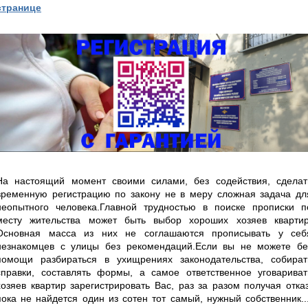
странице
На настоящий момент своими силами, без содействия, сделат
временную регистрацию по закону не в меру сложная задача дл
неопытного человека.Главной трудностью в поиске прописки п
месту жительства может быть выбор хороших хозяев квартир
Основная масса из них не соглашаются прописывать у себ
незнакомцев с улицы без рекомендаций.Если вы не можете бе
помощи разбираться в ухищрениях законодательства, собират
справки, составлять формы, а самое ответственное уговариват
хозяев квартир зарегистрировать Вас, раз за разом получая отказ
пока не найдется один из сотен тот самый, нужный собственник...